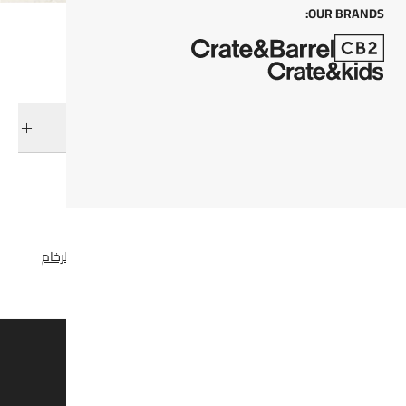
OUR BRANDS:
التوصيل والإرجاع
فئات ذات صلة
إكسسوار الحمام
عرض جميع المنتجات
مستلزمات الحمام
الأحجار والرخام
وفروا 15% على القطع الغير مُخفضة*
اشتركوا لتصلكم المنتجات الجديدة، التخفيضات، والمزيد.