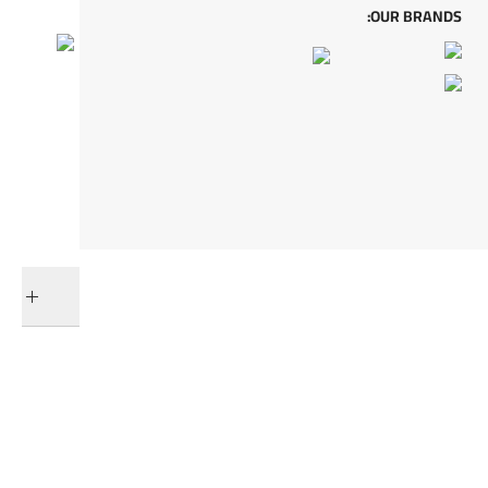
OUR BRANDS:
كل من
أضف إلى السلة
التوصيل والإرجاع
فئات ذات صلة
معدات الحمام
عرض جميع المنتجات
المقابض
مستلزمات الحمام