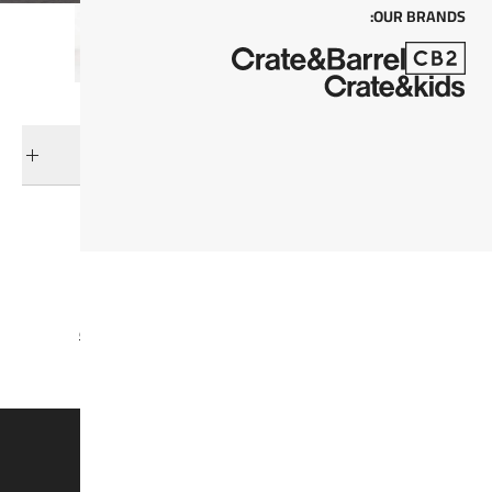
OUR BRANDS:
التوصيل والإرجاع
فئات ذات صلة
عرض جميع المنتجات
تشكيلة ستيش الجزئية
كارا مان
مساند القدمين, مساند جلوس, و الكراسي العالية
تخفيضات الاثاث
وفروا 15% على القطع الغير مُخفضة*