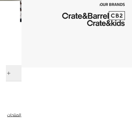
OUR BRANDS:
كل من
أضف إلى السلة
التوصيل والإرجاع
فئات ذات صلة
جينيفر فيشر
أدوات تخزين وأدوات المطبخ
تخزين المطبخ
عرض جميع المنتجات
تحت 400
هدايا المضيف
شكل جديد
عرض الكل