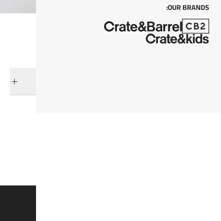
OUR BRANDS:
التوصيل والإرجاع
فئات ذات صلة
مرايا الحائط
عرض جميع المنتجات
المرايا
وفروا 15% على القطع الغير مُخفضة*