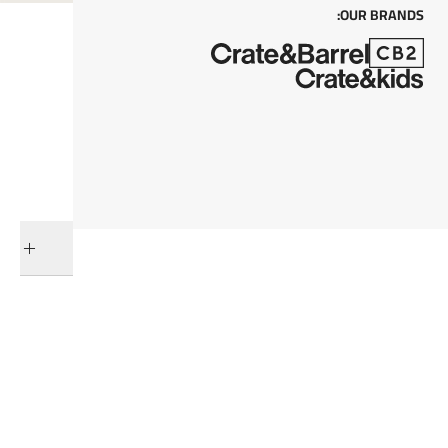
OUR BRANDS:
كل من
أضف إلى السلة
التوصيل والإرجاع
فئات ذات صلة
المعدات باللون الاسود
أدوات تخزين وأدوات المطبخ
تخزين المطبخ
عرض جميع المنتجات
Halloween