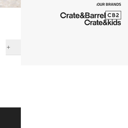
OUR BRANDS:
التوصيل والإرجاع
فئات ذات صلة
صحون
عرض جميع المنتجات
أواني المائدة و أدوات المائدة
وفروا 15% على القطع الغير مُخفضة*