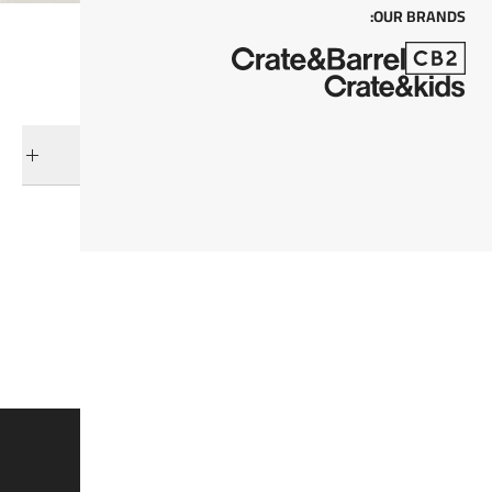
OUR BRANDS:
التوصيل والإرجاع
فئات ذات صلة
أحواض الزراعة
أحواض الزراعة الخارجية
عرض جميع المنتجات
عرض جميع المنتجات
وفروا 15% على القطع الغير مُخفضة*