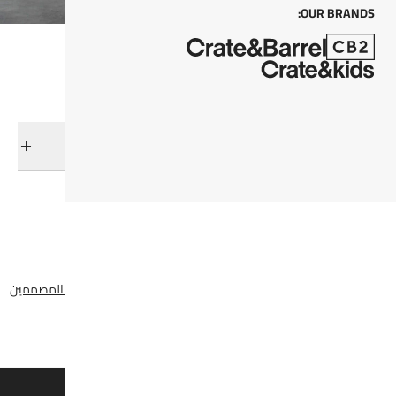
OUR BRANDS:
التوصيل والإرجاع
فئات ذات صلة
تشكيلة لينكس ليذير الجزئية
الجلسات المجزأة
عرض جميع المنتجات
تشكيلة لينكس ليذير الجزئية
تخفيضات الاثاث
استوديو ميرميلادا
ركن المصممين
عرض الكل