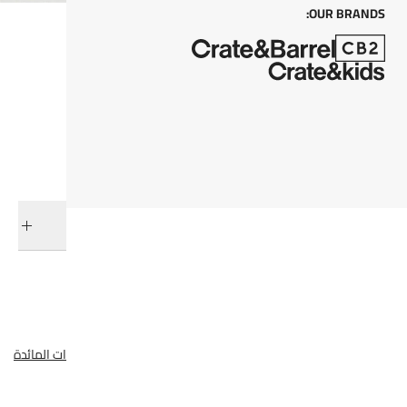
OUR BRANDS:
كل من
أضف إلى السلة
التوصيل والإرجاع
فئات ذات صلة
هدايا العيد
فراتيني
صحون
عرض جميع المنتجات
أواني المائدة و أدوات المائدة
الإبداع الإيطالي
لجميع النساء