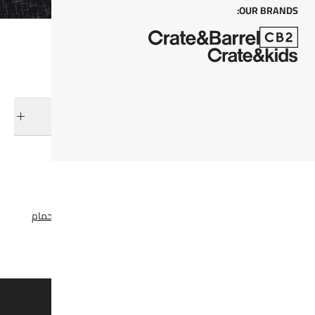
OUR BRANDS:
التوصيل والإرجاع
فئات ذات صلة
لحف و أغطيتها
عرض جميع المنتجات
تخفيضات مفارش الأسرّة و الحمام
مفارش الأسرّة
وفروا 15% على القطع الغير مُخفضة*