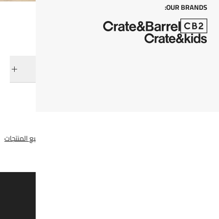
OUR BRANDS:
التوصيل والإرجاع
فئات ذات صلة
طاولات قهوة
عرض جميع المنتجات
طاولات قهوة خارجية
عرض جميع المنتجات
وفروا 15% على القطع الغير مُخفضة*
اشتركوا لتصلكم المنتجات الجديدة، التخفيضات، والمزيد.