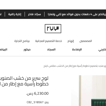
اتكم على 4
دفعات بدون فوائد مع تابي وتمارا
سجّاد فاخر
إنارة راقية
ل
المصممين
إلهام
خدمة التصميم المجانية
برنامج التجارة
لخارجي
الإضاءة
السجاد
ديكور
البياض
هر منجد بتصميم خطوط رأسية مع إطار من الخشب، مقاس كينج
لوح سرير من خشب الصنوبر
خطوط رأسية مع إطار من 
6,230.00 ر.س.
رمز
:
518567_CB2