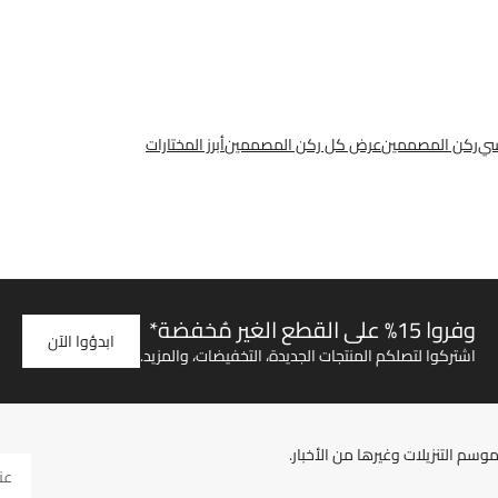
سي
ركن المصممين
عرض كل ركن المصممين
أبرز المختارات
وفروا 15% على القطع الغير مُخفضة*
ابدؤوا الآن
اشتركوا لتصلكم المنتجات الجديدة، التخفيضات، والمزيد.
سم التنزيلات وغيرها من الأخبار.