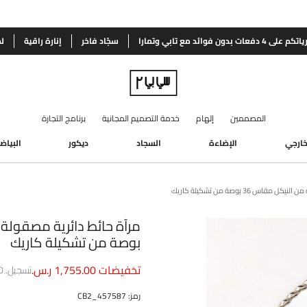
اتكم على 4
دفعات بدون فوائد مع تابي وتمارا
سجّاد فاخر
إنارة راقية
ل
المصممين
إلهام
خدمة التصميم المجانية
برنامج التجارة
لخارجي
الإضاءة
السجاد
ديكور
البياض
قاس 36 بوصة من تشكيلة كاريك
بوصة من تشكيلة كاريك
تخفيضات
1,755.00 ر.س.
تسجيل.
00
رمز
:
457587_CB2