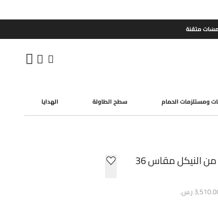
مسَات متقنة
ات ومستلزمات الحمام
سطح الطاولة
الهدايا
مرآة حائط دائرية مصقولة من النيكل مقاس 36
3,510. ر.س.