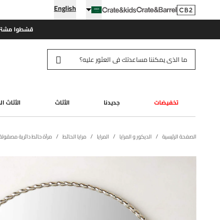
English
قسّطوا مشتري
تخفيضات
جديدنا
الأثاث
الأثاث ا
الصفحة الرئيسية
الديكور و المرايا
المرايا
مرايا الحائط
مرآة حائط دائرية مصقولة من النيكل م