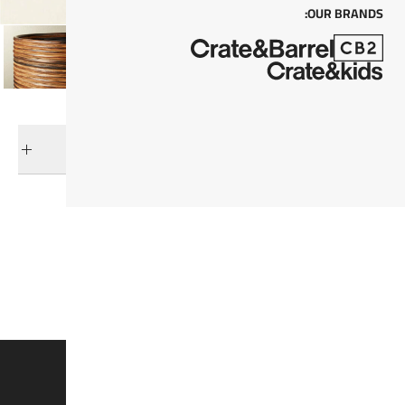
OUR BRANDS:
التوصيل والإرجاع
فئات ذات صلة
أحواض الزراعة
عرض جميع المنتجات
راتان از فورأيفير
أبرز المختارات
وفروا 15% على القطع الغير مُخفضة*