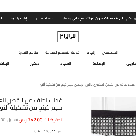
اتكم على 4
دفعات بدون فوائد مع تابي وتمارا
سجّاد فاخر
إنارة راقية
ل
المصممين
إلهام
خدمة التصميم المجانية
برنامج التجارة
لخارجي
الإضاءة
السجاد
ديكور
البياض
غطاء لحاف من القطن العضوي باللون الرمادي حجم كينج من تشكيلة ألتو
غطاء لحاف من القطن الع
حجم كينج من تشكيلة ألتو
تخفيضات
742.00 ر.س.
تسجيل.
85.00
رمز
:
270511_CB2